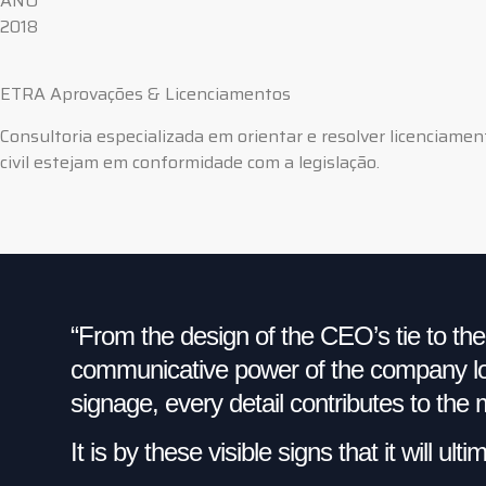
ANO
2018
ETRA Aprovações & Licenciamentos
Consultoria especializada em orientar e resolver licenciamen
civil estejam em conformidade com a legislação.
“From the design of the CEO’s tie to the
communicative power of the company log
signage, every detail contributes to th
It is by these visible signs that it will ult