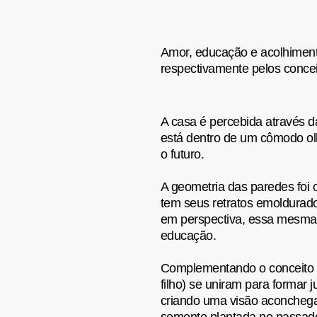
Amor, educação e acolhiment
respectivamente pelos conceit
A casa é percebida através d
está dentro de um cômodo ol
o futuro.
A geometria das paredes foi o
tem seus retratos emoldurado
em perspectiva, essa mesma 
educação.
Complementando o conceito co
filho) se uniram para formar j
criando uma visão aconchega
semente plantada no passad